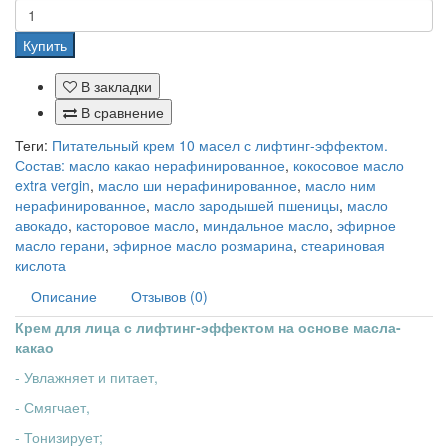
Купить
В закладки
В сравнение
Теги:
Питательный крем 10 масел с лифтинг-эффектом.
Состав: масло какао нерафинированное
,
кокосовое масло
extra vergin
,
масло ши нерафинированное
,
масло ним
нерафинированное
,
масло зародышей пшеницы
,
масло
авокадо
,
касторовое масло
,
миндальное масло
,
эфирное
масло герани
,
эфирное масло розмарина
,
стеариновая
кислота
Описание
Отзывов (0)
Крем для лица с лифтинг-эффектом на основе масла-
какао
- Увлажняет и питает,
- Смягчает,
- Тонизирует;