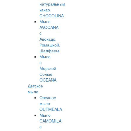
натуральным
какао
CHOCOLINA
Мыло
AVOCANA
c
Авокадо,
Ромашкой,
Шалфеем
Мыло
с
Морской
Солью
OCEANA
Детское
мыло
Овсяное
мыло
OUTMEALA
Мыло
CAMOMILA
c