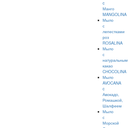
c
Манго
MANGOLINA
Мыло
с
лепестками
роз
ROSALINA
Мыло
с
натуральным
какао
CHOCOLINA
Мыло
AVOCANA
c
Авокадо,
Ромашкой,
Шалфеем
Мыло
с
Морской