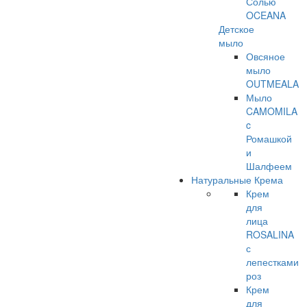
Солью
OCEANA
Детское
мыло
Овсяное
мыло
OUTMEALA
Мыло
CAMOMILA
c
Ромашкой
и
Шалфеем
Натуральные Крема
Крем
для
лица
ROSALINA
с
лепестками
роз
Крем
для