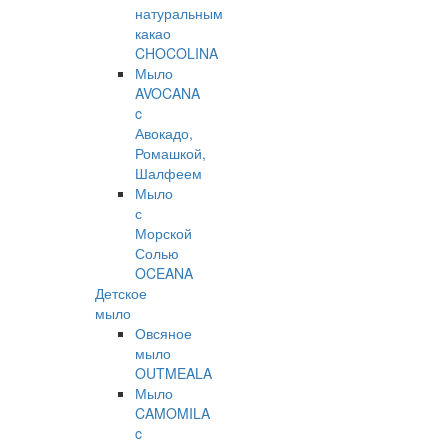
натуральным
какао
CHOCOLINA
Мыло
AVOCANA
c
Авокадо,
Ромашкой,
Шалфеем
Мыло
с
Морской
Солью
OCEANA
Детское
мыло
Овсяное
мыло
OUTMEALA
Мыло
CAMOMILA
c