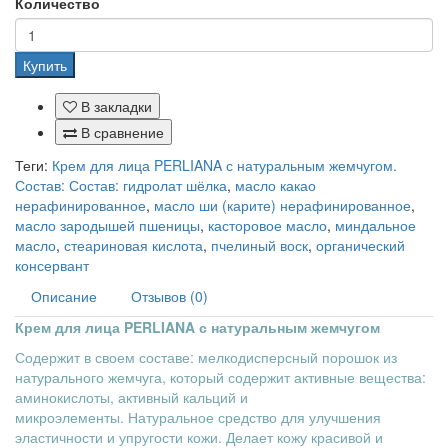
Количество
Купить
В закладки
В сравнение
Теги:
Крем для лица PERLIANA с натуральным жемчугом.
Состав: Состав: гидролат шёлка
,
масло какао
нерафинированное
,
масло ши (карите) нерафинированное
,
масло зародышей пшеницы
,
касторовое масло
,
миндальное
масло
,
стеариновая кислота
,
пчелиный воск
,
органический
консервант
Описание
Отзывов (0)
Крем для лица PERLIANA с натуральным жемчугом
Содержит в своем составе: мелкодисперсный порошок из
натурального жемчуга, который
содержит активные вещества:
аминокислоты, активный кальций и
микроэлементы.
Натуральное средство для улучшения
эластичности и упругости кожи. Делает кожу красивой и