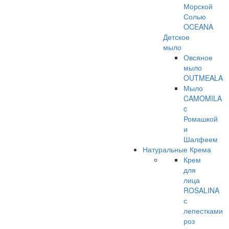
Морской
Солью
OCEANA
Детское
мыло
Овсяное
мыло
OUTMEALA
Мыло
CAMOMILA
c
Ромашкой
и
Шалфеем
Натуральные Крема
Крем
для
лица
ROSALINA
с
лепестками
роз