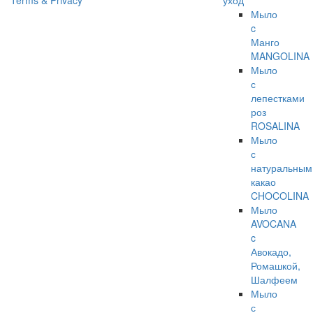
Terms & Privacy
уход
Мыло
c
Манго
MANGOLINA
Мыло
с
лепестками
роз
ROSALINA
Мыло
с
натуральным
какао
CHOCOLINA
Мыло
AVOCANA
c
Авокадо,
Ромашкой,
Шалфеем
Мыло
с